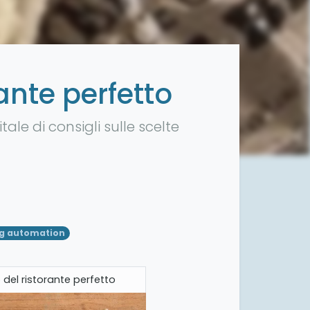
rante perfetto
le di consigli sulle scelte
g automation
to del ristorante perfetto