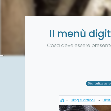
Il menù digit
Cosa deve essere presente 
Digitalizzazi
→
Blog e articoli
→
Digi