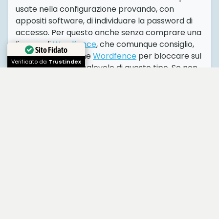
usate nella configurazione provando, con
appositi software, di individuare la password di
accesso. Per questo anche senza comprare una
licenza di
Wordfence
, che comunque consiglio,
Sito Fidato
basta settare bene
Wordfence
per bloccare sul
Verificato da
Trustindex
nascere attività malevole di questo tipo. Se non
si tratta di attacchi mirati, ovvero qualcuno che
ha espressamente deciso di attaccare il vostro
sito e userà metodi più raffinati impiegando più
tempo, chi vi attacca capirà velocemente che
non siete un bersaglio facile e passerà al
successivo.
Come si possono individuare gli
IP di chi attacca wordpress
E’ una sfida persa in partenza: eccezione fatta
per pochi sporadici casi di persone non troppo
furbe la maggior parte degli attacchi avviene